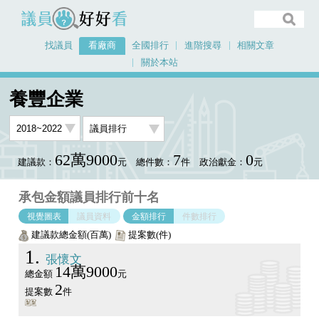
議員好好看
找議員
看廠商
全國排行
進階搜尋
相關文章
關於本站
首頁
看廠商
養豐企業
議員排行圖表
養豐企業
62萬9000
7
0
建議款：
元
總件數：
件
政治獻金：
元
承包金額議員排行前十名
視覺圖表
議員資料
金額排行
件數排行
建議款總金額(百萬)
提案數(件)
1
張懷文
14萬9000
總金額
元
2
提案數
件