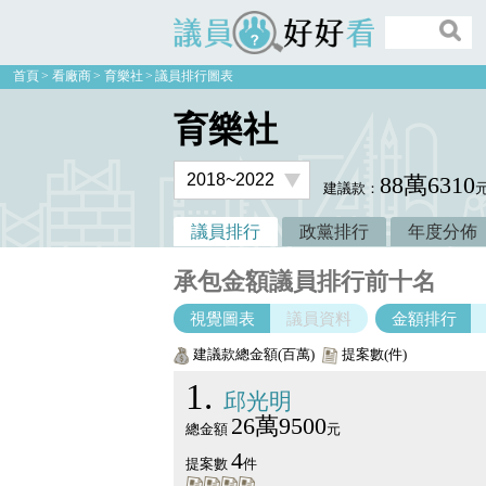
議員好好看
首頁
看廠商
育樂社
議員排行圖表
育樂社
88萬6310
建議款：
議員排行
政黨排行
年度分佈
承包金額議員排行前十名
視覺圖表
議員資料
金額排行
建議款總金額(百萬)
提案數(件)
1
邱光明
26萬9500
總金額
元
4
提案數
件