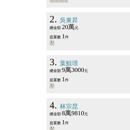
2
吳東昇
20萬
總金額
元
1
提案數
件
3
葉鯤璟
9萬3000
總金額
元
1
提案數
件
4
林宗昆
8萬9810
總金額
元
1
提案數
件