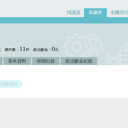
找議員
看廠商
全國排
11
0
元
總件數：
件
政治獻金：
元
基本資料
得標紀錄
政治獻金紀錄
件數排行