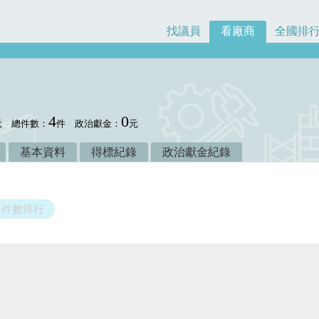
找議員
看廠商
全國排
4
0
元
總件數：
件
政治獻金：
元
基本資料
得標紀錄
政治獻金紀錄
件數排行