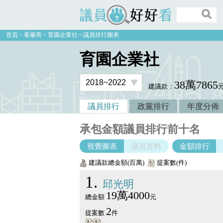
議員好好看
首頁
看廠商
育園企業社
議員排行圖表
育園企業社
38萬7865
建議款：
議員排行
政黨排行
年度分佈
承包金額議員排行前十名
視覺圖表
議員資料
金額排行
建議款總金額(百萬)
提案數(件)
1
邱光明
19萬4000
總金額
元
2
提案數
件