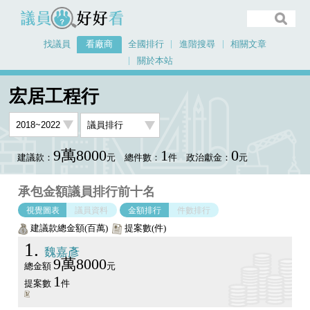
議員好好看
找議員
看廠商
全國排行
進階搜尋
相關文章
關於本站
首頁
看廠商
宏居工程行
議員排行圖表
宏居工程行
9萬8000
1
0
建議款：
元
總件數：
件
政治獻金：
元
承包金額議員排行前十名
視覺圖表
議員資料
金額排行
件數排行
建議款總金額(百萬)
提案數(件)
1
魏嘉彥
9萬8000
總金額
元
1
提案數
件