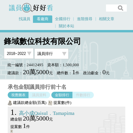
議員好好看
找議員
看廠商
全國排行
進階搜尋
相關文章
關於本站
首頁
看廠商
鋒域數位科技有限公司
議員排行圖表
鋒域數位科技有限公司
統一編號：24412495
資本額：1,500,000
20萬5000
1
0
建議款：
元
總件數：
件
政治獻金：
元
承包金額議員排行前十名
視覺圖表
議員資料
金額排行
件數排行
建議款總金額(百萬)
提案數(件)
1
高小成Qaisul．Tamapima
20萬5000
總金額
元
1
提案數
件