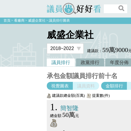
議員好好看
首頁
看廠商
威盛企業社
議員排行圖表
威盛企業社
59萬9000
建議款：
議員排行
政黨排行
年度分佈
承包金額議員排行前十名
視覺圖表
議員資料
金額排行
建議款總金額(百萬)
提案數(件)
1
簡智隆
50萬
總金額
元