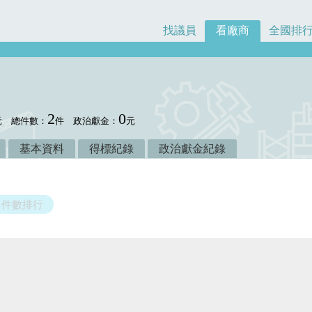
找議員
看廠商
全國排
2
0
元
總件數：
件
政治獻金：
元
基本資料
得標紀錄
政治獻金紀錄
件數排行