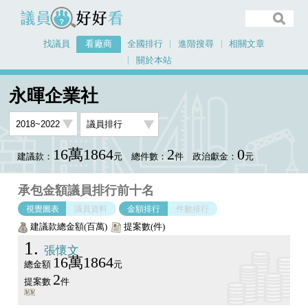
議員好好看
找議員
看廠商
全國排行
進階搜尋
相關文章
關於本站
首頁
看廠商
永暉企業社
議員排行圖表
永暉企業社
16萬1864
2
0
建議款：
元
總件數：
件
政治獻金：
元
承包金額議員排行前十名
視覺圖表
議員資料
金額排行
件數排行
建議款總金額(百萬)
提案數(件)
1
張懷文
16萬1864
總金額
元
2
提案數
件