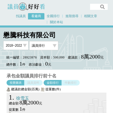
議員好好看
找議員
看廠商
全國排行
進階搜尋
相關文章
關於本站
首頁
看廠商
懋騰科技有限公司
議員排行圖表
懋騰科技有限公司
8萬2000
統一編號：28923976
資本額：500,000
建議款：
元
1
0
總件數：
件
政治獻金：
元
承包金額議員排行前十名
視覺圖表
議員資料
金額排行
件數排行
建議款總金額(百萬)
提案數(件)
1
徐雪玉
8萬2000
總金額
元
1
提案數
件