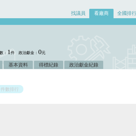
找議員
看廠商
全國排
1
0
數：
件
政治獻金：
元
基本資料
得標紀錄
政治獻金紀錄
件數排行