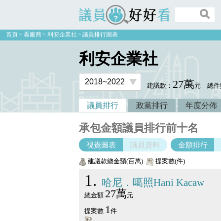
議員好好看
首頁
看廠商
利安企業社
議員排行圖表
利安企業社
27萬
建議款：
元
總件
議員排行
政黨排行
年度分佈
承包金額議員排行前十名
視覺圖表
議員資料
金額排行
建議款總金額(百萬)
提案數(件)
1
哈尼．噶照Hani Kacaw
27萬
總金額
元
1
提案數
件