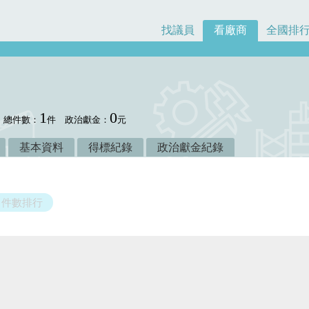
找議員
看廠商
全國排
1
0
總件數：
件
政治獻金：
元
基本資料
得標紀錄
政治獻金紀錄
件數排行