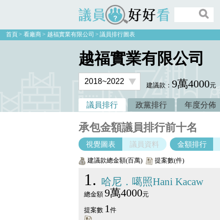
議員好好看
首頁
看廠商
越福實業有限公司
議員排行圖表
越福實業有限公司
9萬4000
建議款：
元
議員排行
政黨排行
年度分佈
承包金額議員排行前十名
視覺圖表
議員資料
金額排行
建議款總金額(百萬)
提案數(件)
1
哈尼．噶照Hani Kacaw
9萬4000
總金額
元
1
提案數
件