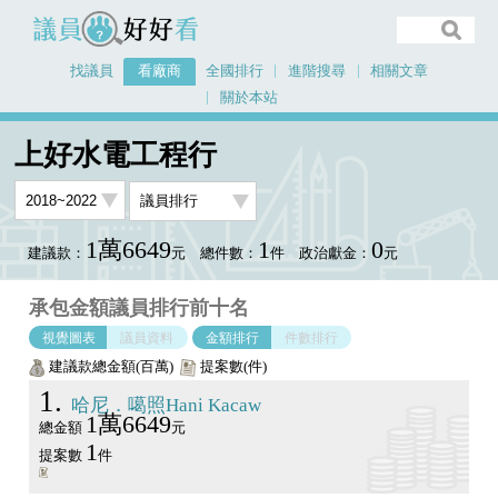
議員好好看
找議員
看廠商
全國排行
進階搜尋
相關文章
關於本站
首頁
看廠商
上好水電工程行
議員排行圖表
上好水電工程行
1萬6649
1
0
建議款：
元
總件數：
件
政治獻金：
元
承包金額議員排行前十名
視覺圖表
議員資料
金額排行
件數排行
建議款總金額(百萬)
提案數(件)
1
哈尼．噶照Hani Kacaw
1萬6649
總金額
元
1
提案數
件