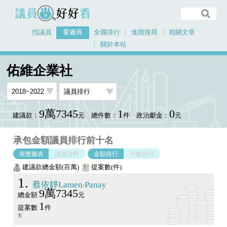
議員好好看
找議員
看廠商
全國排行
進階搜尋
相關文章
關於本站
首頁
看廠商
佑維企業社
議員排行圖表
佑維企業社
9萬7345
1
0
建議款：
元
總件數：
件
政治獻金：
元
承包金額議員排行前十名
視覺圖表
議員資料
金額排行
件數排行
建議款總金額(百萬)
提案數(件)
1
蔡依靜Lamen‧Panay
9萬7345
總金額
元
1
提案數
件