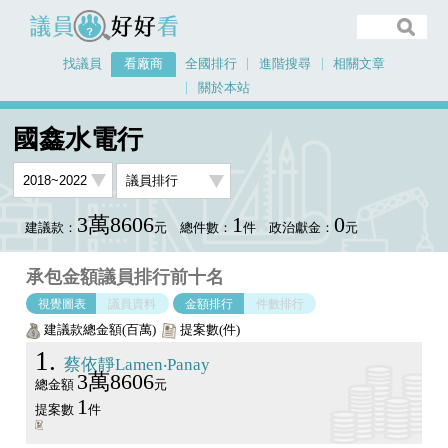
議員好好看
找議員
看廠商
全國排行
進階搜尋
相關文章
關於本站
首頁
看廠商
國鑫水電行
議員排行圖表
國鑫水電行
3萬8606
1
0
建議款：
元
總件數：
件
政治獻金：
元
承包金額議員排行前十名
視覺圖表
議員資料
金額排行
件數排行
建議款總金額(百萬)
提案數(件)
1
蔡依靜Lamen‧Panay
3萬8606
總金額
元
1
提案數
件