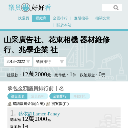
議員好好看
找議員
看廠商
全國排行
進階搜尋
相關文章
關於本站
首頁
看廠商
山采廣告社、花東相機 器材維修行、兆學企業 社
山采廣告社、花東相機 器材維修
議員排行圖表
行、兆學企業 社
12萬2000
1
0
建議款：
元
總件數：
件
政治獻金：
元
承包金額議員排行前十名
視覺圖表
議員資料
金額排行
件數排行
建議款總金額(百萬)
提案數(件)
1
蔡依靜Lamen‧Panay
12萬2000
總金額
元
1
提案數
件