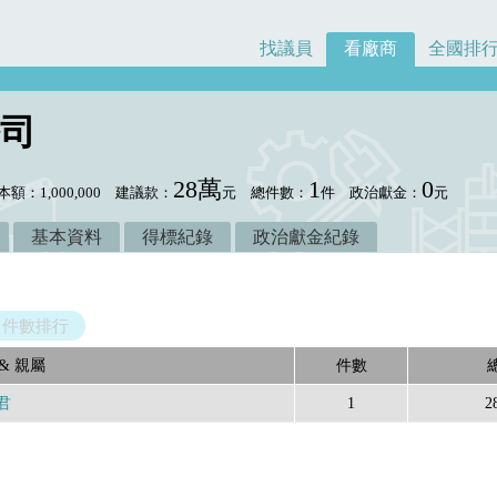
找議員
看廠商
全國排
司
28萬
1
0
本額：1,000,000
建議款：
元
總件數：
件
政治獻金：
元
基本資料
得標紀錄
政治獻金紀錄
件數排行
& 親屬
件數
君
1
2