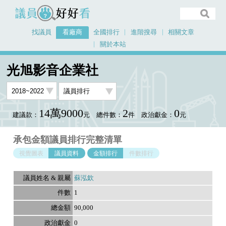
議員好好看
找議員
看廠商
全國排行
進階搜尋
相關文章
關於本站
首頁
看廠商
光旭影音企業社
議員排行資料
光旭影音企業社
14萬9000
2
0
建議款：
元
總件數：
件
政治獻金：
元
承包金額議員排行完整清單
視覺圖表
議員資料
金額排行
件數排行
蘇泓欽
1
90,000
0