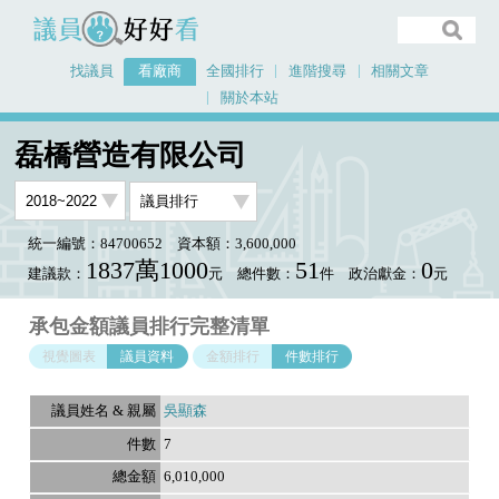
議員好好看
找議員
看廠商
全國排行
進階搜尋
相關文章
關於本站
首頁
看廠商
磊橋營造有限公司
議員排行資料
磊橋營造有限公司
統一編號：84700652
資本額：3,600,000
1837萬1000
51
0
建議款：
元
總件數：
件
政治獻金：
元
承包金額議員排行完整清單
視覺圖表
議員資料
金額排行
件數排行
吳顯森
7
6,010,000