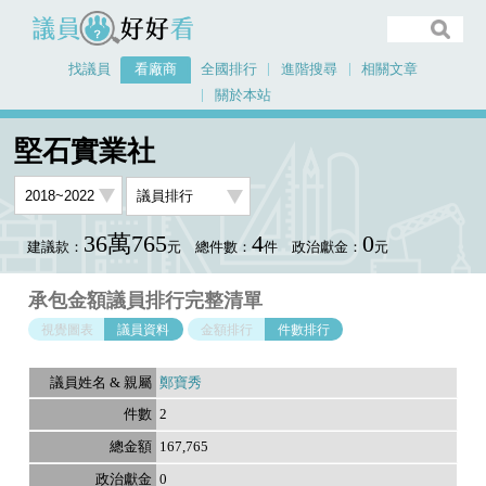
議員好好看
找議員
看廠商
全國排行
進階搜尋
相關文章
關於本站
首頁
看廠商
堅石實業社
議員排行資料
堅石實業社
36萬765
4
0
建議款：
元
總件數：
件
政治獻金：
元
承包金額議員排行完整清單
視覺圖表
議員資料
金額排行
件數排行
鄭寶秀
2
167,765
0