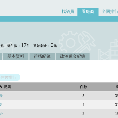
找議員
看廠商
全國排
3
17
0
元
總件數：
件
政治獻金：
元
基本資料
得標紀錄
政治獻金紀錄
件數排行
& 親屬
件數
璟
5
3
文
4
3
治
2
1