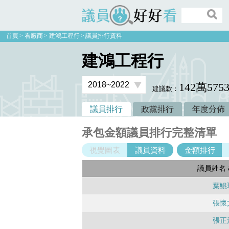
議員好好看
首頁
看廠商
建鴻工程行
議員排行資料
建鴻工程行
142萬575
建議款：
議員排行
政黨排行
年度分佈
承包金額議員排行完整清單
視覺圖表
議員資料
金額排行
議員姓名 
葉鯤
張懷
張正