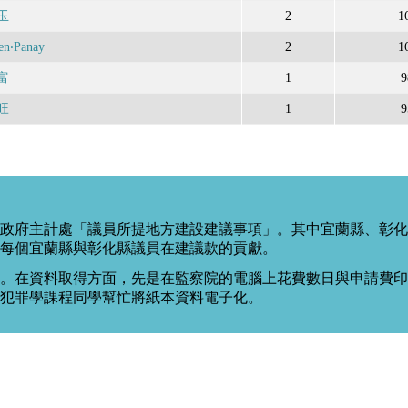
玉
2
1
‧Panay
2
1
富
1
9
旺
1
9
政府主計處「議員所提地方建設建議事項」。其中宜蘭縣、彰化
每個宜蘭縣與彰化縣議員在建議款的貢獻。
。在資料取得方面，先是在監察院的電腦上花費數日與申請費印出
度犯罪學課程同學幫忙將紙本資料電子化。