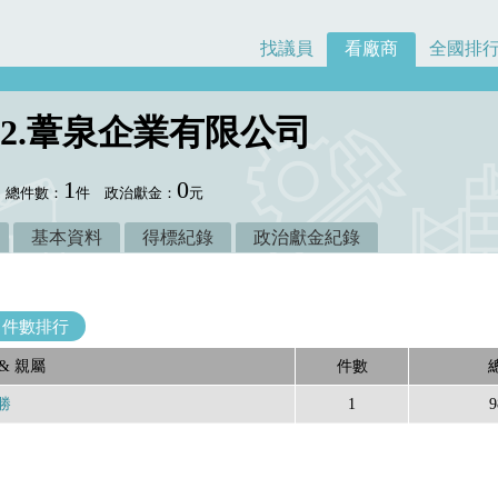
找議員
看廠商
全國排
 2.葦泉企業有限公司
1
0
總件數：
件
政治獻金：
元
基本資料
得標紀錄
政治獻金紀錄
件數排行
& 親屬
件數
勝
1
9