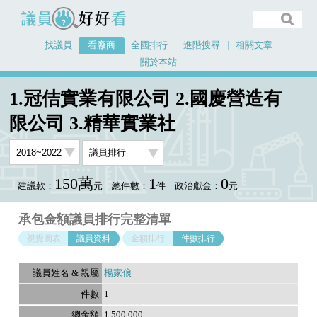
議員好好看
找議員
看廠商
全國排行
進階搜尋
相關文章
關於本站
首頁
看廠商
1.冠佶實業有限公司 2.國慶營造有限公司 3.精華實業社
1.冠佶實業有限公司 2.國慶營造有
議員排行資料
限公司 3.精華實業社
150萬
1
0
建議款：
元
總件數：
件
政治獻金：
元
承包金額議員排行完整清單
視覺圖表
議員資料
金額排行
件數排行
楊家俍
1
1,500,000