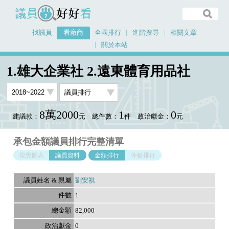
議員好好看
找議員
看廠商
全國排行
進階搜尋
相關文章
關於本站
首頁
看廠商
1.雄大企業社 2.遠東體育用品社
議員排行資料
1.雄大企業社 2.遠東體育用品社
8萬2000
1
0
建議款：
元
總件數：
件
政治獻金：
元
承包金額議員排行完整清單
視覺圖表
議員資料
金額排行
件數排行
劉安祺
1
82,000
0