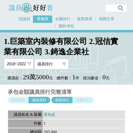
議員好好看
找議員
看廠商
全國排行
進階搜尋
相關文章
關於本站
首頁
看廠商
1.巨築室內裝修有限公司 2.冠佶實業有限公司 3.錡逸企業社
1.巨築室內裝修有限公司 2.冠佶實
議員排行資料
業有限公司 3.錡逸企業社
29萬5000
1
0
建議款：
元
總件數：
件
政治獻金：
元
承包金額議員排行完整清單
視覺圖表
議員資料
金額排行
件數排行
梁為超
1
295,000