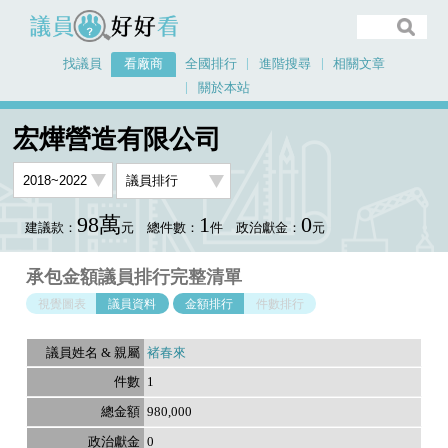
議員好好看
找議員
看廠商
全國排行
進階搜尋
相關文章
關於本站
首頁
看廠商
宏燁營造有限公司
議員排行資料
宏燁營造有限公司
98萬
1
0
建議款：
元
總件數：
件
政治獻金：
元
承包金額議員排行完整清單
視覺圖表
議員資料
金額排行
件數排行
褚春來
1
980,000
0