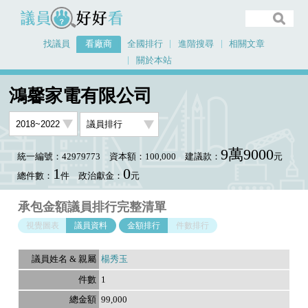
議員好好看
找議員
看廠商
全國排行
進階搜尋
相關文章
關於本站
首頁
看廠商
鴻馨家電有限公司
議員排行資料
鴻馨家電有限公司
9萬9000
統一編號：42979773
資本額：100,000
建議款：
元
1
0
總件數：
件
政治獻金：
元
承包金額議員排行完整清單
視覺圖表
議員資料
金額排行
件數排行
楊秀玉
1
99,000