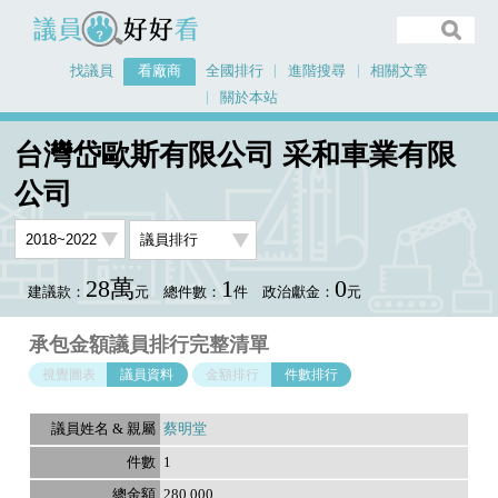
議員好好看
找議員
看廠商
全國排行
進階搜尋
相關文章
關於本站
首頁
看廠商
台灣岱歐斯有限公司 采和車業有限公司
議員排行資料
台灣岱歐斯有限公司 采和車業有限
公司
28萬
1
0
建議款：
元
總件數：
件
政治獻金：
元
承包金額議員排行完整清單
視覺圖表
議員資料
金額排行
件數排行
蔡明堂
1
280,000