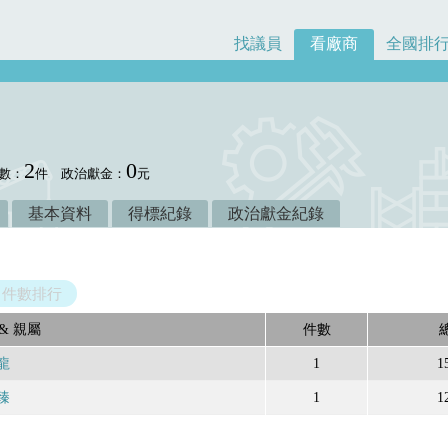
找議員
看廠商
全國排
2
0
數：
件
政治獻金：
元
基本資料
得標紀錄
政治獻金紀錄
件數排行
& 親屬
件數
龍
1
1
臻
1
1