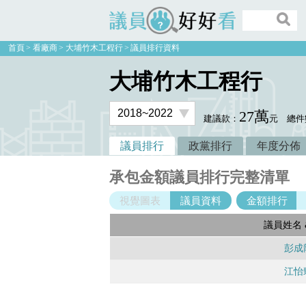
議員好好看
首頁
看廠商
大埔竹木工程行
議員排行資料
大埔竹木工程行
27萬
建議款：
元
總件
議員排行
政黨排行
年度分佈
承包金額議員排行完整清單
視覺圖表
議員資料
金額排行
議員姓名 
彭成
江怡