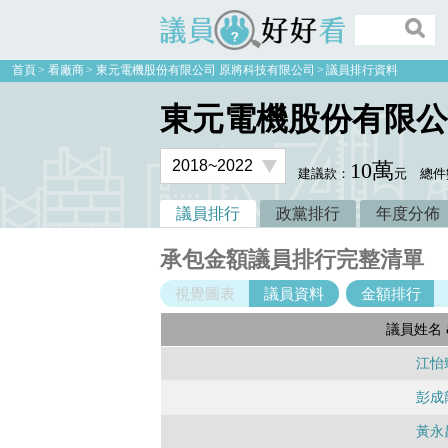
議員好好看
首頁
看廠商
東元電機股份有限公司 原將科技有限公司
議員排行資料
東元電機股份有限公
10萬
建議款：
元
總件
議員排行
政黨排行
年度分佈
承包金額議員排行完整清單
視覺圖表
議員資料
金額排行
議員姓名 
江怡
彭成
黃永