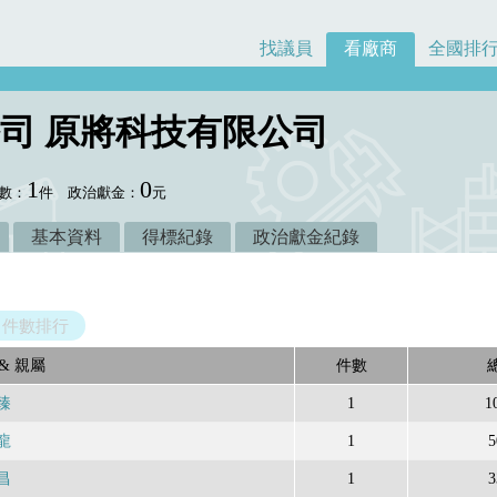
找議員
看廠商
全國排
司 原將科技有限公司
1
0
數：
件
政治獻金：
元
基本資料
得標紀錄
政治獻金紀錄
件數排行
& 親屬
件數
臻
1
1
龍
1
5
昌
1
3