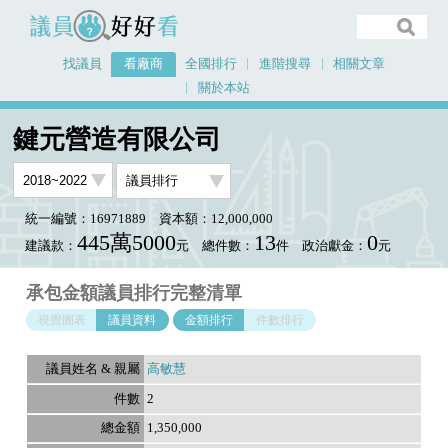
議員好好看
找議員
看廠商
全國排行
進階搜尋
相關文章
關於本站
首頁
看廠商
鍵元營造有限公司
議員排行資料
鍵元營造有限公司
統一編號：16971889
資本額：12,000,000
445萬5000
13
0
建議款：
元
總件數：
件
政治獻金：
元
承包金額議員排行完整清單
視覺圖表
議員資料
金額排行
件數排行
高敏慧
2
1,350,000