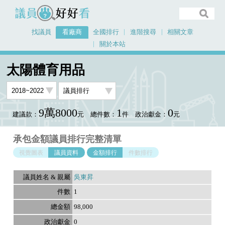
議員好好看
找議員
看廠商
全國排行
進階搜尋
相關文章
關於本站
首頁
看廠商
太陽體育用品
議員排行資料
太陽體育用品
9萬8000
1
0
建議款：
元
總件數：
件
政治獻金：
元
承包金額議員排行完整清單
視覺圖表
議員資料
金額排行
件數排行
吳東昇
1
98,000
0