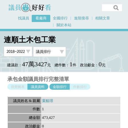
議員好好看
找議員
看廠商
全國排行
進階搜尋
相關文章
關於本站
首頁
看廠商
連順土木包工業
議員排行資料
連順土木包工業
47萬3427
1
0
建議款：
元
總件數：
件
政治獻金：
元
承包金額議員排行完整清單
視覺圖表
議員資料
金額排行
件數排行
葉鯤璟
1
473,427
0