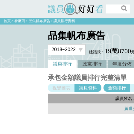
議員好好看
首頁
看廠商
品集帆布廣告
議員排行資料
品集帆布廣告
19萬8700
建議款：
議員排行
政黨排行
年度分佈
承包金額議員排行完整清單
視覺圖表
議員資料
金額排行
議員姓名 
黃世