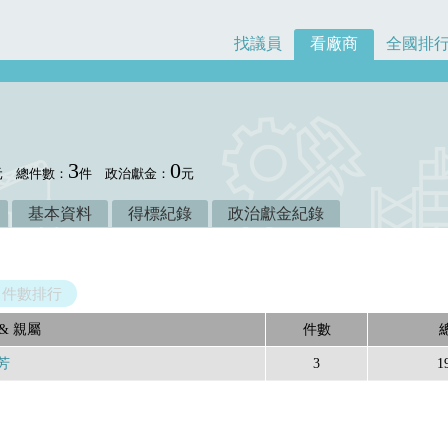
找議員
看廠商
全國排
3
0
元
總件數：
件
政治獻金：
元
基本資料
得標紀錄
政治獻金紀錄
件數排行
& 親屬
件數
芳
3
1