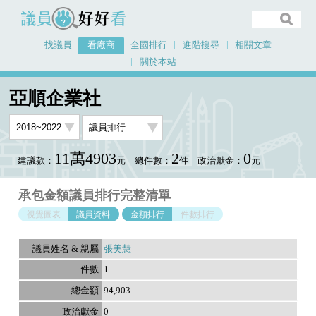
議員好好看
找議員
看廠商
全國排行
進階搜尋
相關文章
關於本站
首頁
看廠商
亞順企業社
議員排行資料
亞順企業社
11萬4903
2
0
建議款：
元
總件數：
件
政治獻金：
元
承包金額議員排行完整清單
視覺圖表
議員資料
金額排行
件數排行
張美慧
1
94,903
0