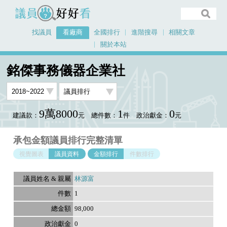
議員好好看
找議員
看廠商
全國排行
進階搜尋
相關文章
關於本站
首頁
看廠商
銘傑事務儀器企業社
議員排行資料
銘傑事務儀器企業社
9萬8000
1
0
建議款：
元
總件數：
件
政治獻金：
元
承包金額議員排行完整清單
視覺圖表
議員資料
金額排行
件數排行
林源富
1
98,000
0