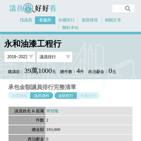
議員好好看
找議員
看廠商
全國排行
進階搜尋
相關文章
關於本站
首頁
看廠商
永和油漆工程行
議員排行資料
永和油漆工程行
39萬1000
4
0
建議款：
元
總件數：
件
政治獻金：
元
承包金額議員排行完整清單
視覺圖表
議員資料
金額排行
件數排行
簡智隆
2
193,000
0