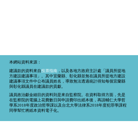
本網站資料來源：
建議款的資料來自
投票指南
，以及各地方政府主計處「議員所提地
方建設建議事項」。其中宜蘭縣、彰化縣並無在議員所提地方建設
建議事項文件中公布議員姓名，導致無法透過統計得知每個宜蘭縣
與彰化縣議員在建議款的貢獻。
議員政治獻金細目的資料則是來自監察院。在資料取得方面，先是
在監察院的電腦上花費數日與申請費印出紙本後，再請輔仁大學哲
學系2018年度政治哲學課以及台北大學法律系2018年度犯罪學課程
同學幫忙將紙本資料電子化。