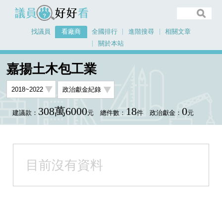
議員好好看
找議員
看廠商
全國排行
進階搜尋
相關文章
關於本站
首頁
看廠商
嘉揚土木包工業
嘉揚土木包工業
308萬6000
18
0
建議款：
元
總件數：
件
政治獻金：
元
目前沒有資料