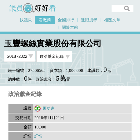
議員好好看
找議員
看廠商
全國排行
進階搜尋
相關文章
關於本站
首頁
看廠商
玉豐螺絲實業股份有限公司
玉豐螺絲實業股份有限公司
0
統一編號：27506565
資本額：1,000,000
建議款：
元
0
5萬
總件數：
件
政治獻金：
元
政治獻金紀錄
鄭功進
2018年11月21日
10,000
詳情