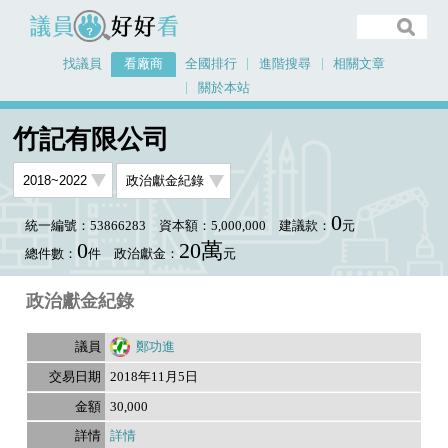
議員好好看
找議員
看廠商
全國排行
進階搜尋
相關文章
關於本站
首頁
看廠商
竹記有限公司
竹記有限公司
0
統一編號：53866283
資本額：5,000,000
建議款：
元
0
20萬
總件數：
件
政治獻金：
元
政治獻金紀錄
鄭功進
2018年11月5日
30,000
詳情