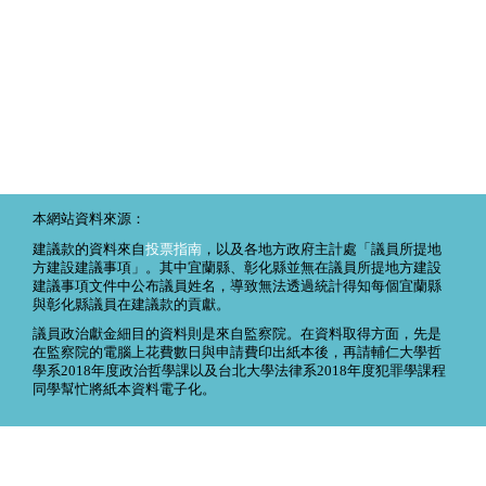
本網站資料來源：
建議款的資料來自
投票指南
，以及各地方政府主計處「議員所提地
方建設建議事項」。其中宜蘭縣、彰化縣並無在議員所提地方建設
建議事項文件中公布議員姓名，導致無法透過統計得知每個宜蘭縣
與彰化縣議員在建議款的貢獻。
議員政治獻金細目的資料則是來自監察院。在資料取得方面，先是
在監察院的電腦上花費數日與申請費印出紙本後，再請輔仁大學哲
學系2018年度政治哲學課以及台北大學法律系2018年度犯罪學課程
同學幫忙將紙本資料電子化。