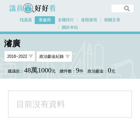
議員好好看
找議員
看廠商
全國排行
進階搜尋
相關文章
關於本站
首頁
看廠商
濬廣
濬廣
48萬1000
9
0
建議款：
元
總件數：
件
政治獻金：
元
目前沒有資料