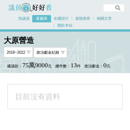
議員好好看
找議員
看廠商
全國排行
進階搜尋
相關文章
關於本站
首頁
看廠商
大原營造
大原營造
75萬9000
13
0
建議款：
元
總件數：
件
政治獻金：
元
目前沒有資料