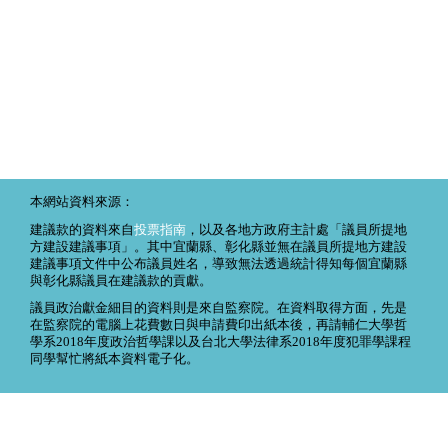
本網站資料來源：
建議款的資料來自
投票指南
，以及各地方政府主計處「議員所提地
方建設建議事項」。其中宜蘭縣、彰化縣並無在議員所提地方建設
建議事項文件中公布議員姓名，導致無法透過統計得知每個宜蘭縣
與彰化縣議員在建議款的貢獻。
議員政治獻金細目的資料則是來自監察院。在資料取得方面，先是
在監察院的電腦上花費數日與申請費印出紙本後，再請輔仁大學哲
學系2018年度政治哲學課以及台北大學法律系2018年度犯罪學課程
同學幫忙將紙本資料電子化。