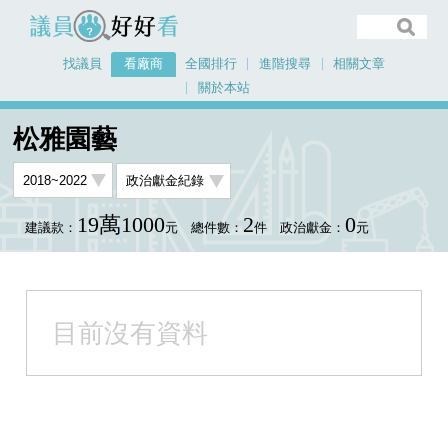
議員好好看
找議員
看廠商
全國排行
進階搜尋
相關文章
關於本站
首頁
看廠商
松雅園藝
松雅園藝
19萬1000
2
0
建議款：
元
總件數：
件
政治獻金：
元
目前沒有資料