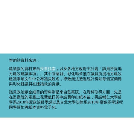
本網站資料來源：
建議款的資料來自
投票指南
，以及各地方政府主計處「議員所提地
方建設建議事項」。其中宜蘭縣、彰化縣並無在議員所提地方建設
建議事項文件中公布議員姓名，導致無法透過統計得知每個宜蘭縣
與彰化縣議員在建議款的貢獻。
議員政治獻金細目的資料則是來自監察院。在資料取得方面，先是
在監察院的電腦上花費數日與申請費印出紙本後，再請輔仁大學哲
學系2018年度政治哲學課以及台北大學法律系2018年度犯罪學課程
同學幫忙將紙本資料電子化。