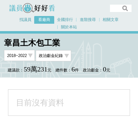
議員好好看
找議員
看廠商
全國排行
進階搜尋
相關文章
關於本站
首頁
看廠商
章昌土木包工業
章昌土木包工業
59萬231
6
0
建議款：
元
總件數：
件
政治獻金：
元
目前沒有資料