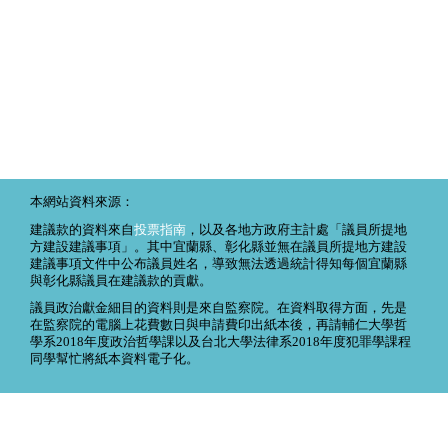
本網站資料來源：
建議款的資料來自
投票指南
，以及各地方政府主計處「議員所提地
方建設建議事項」。其中宜蘭縣、彰化縣並無在議員所提地方建設
建議事項文件中公布議員姓名，導致無法透過統計得知每個宜蘭縣
與彰化縣議員在建議款的貢獻。
議員政治獻金細目的資料則是來自監察院。在資料取得方面，先是
在監察院的電腦上花費數日與申請費印出紙本後，再請輔仁大學哲
學系2018年度政治哲學課以及台北大學法律系2018年度犯罪學課程
同學幫忙將紙本資料電子化。