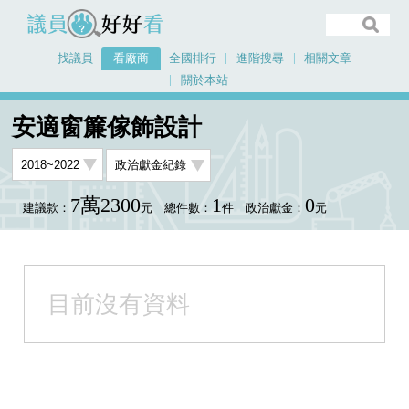
議員好好看
找議員
看廠商
全國排行
進階搜尋
相關文章
關於本站
首頁
看廠商
安適窗簾傢飾設計
安適窗簾傢飾設計
7萬2300
1
0
建議款：
元
總件數：
件
政治獻金：
元
目前沒有資料