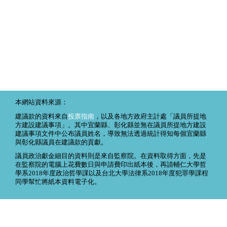
本網站資料來源：
建議款的資料來自
投票指南
，以及各地方政府主計處「議員所提地
方建設建議事項」。其中宜蘭縣、彰化縣並無在議員所提地方建設
建議事項文件中公布議員姓名，導致無法透過統計得知每個宜蘭縣
與彰化縣議員在建議款的貢獻。
議員政治獻金細目的資料則是來自監察院。在資料取得方面，先是
在監察院的電腦上花費數日與申請費印出紙本後，再請輔仁大學哲
學系2018年度政治哲學課以及台北大學法律系2018年度犯罪學課程
同學幫忙將紙本資料電子化。