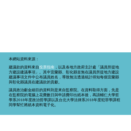
本網站資料來源：
建議款的資料來自
投票指南
，以及各地方政府主計處「議員所提地
方建設建議事項」。其中宜蘭縣、彰化縣並無在議員所提地方建設
建議事項文件中公布議員姓名，導致無法透過統計得知每個宜蘭縣
與彰化縣議員在建議款的貢獻。
議員政治獻金細目的資料則是來自監察院。在資料取得方面，先是
在監察院的電腦上花費數日與申請費印出紙本後，再請輔仁大學哲
學系2018年度政治哲學課以及台北大學法律系2018年度犯罪學課程
同學幫忙將紙本資料電子化。