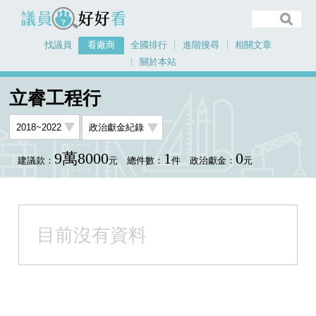
議員好好看
找議員
看廠商
全國排行
進階搜尋
相關文章
關於本站
首頁
看廠商
立睿工程行
立睿工程行
9萬8000
1
0
建議款：
元
總件數：
件
政治獻金：
元
目前沒有資料