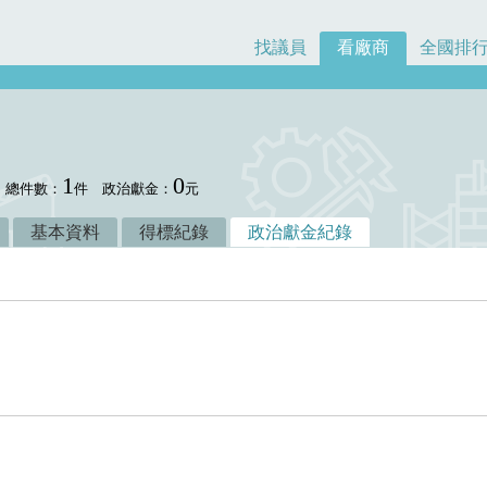
找議員
看廠商
全國排
1
0
總件數：
件
政治獻金：
元
基本資料
得標紀錄
政治獻金紀錄