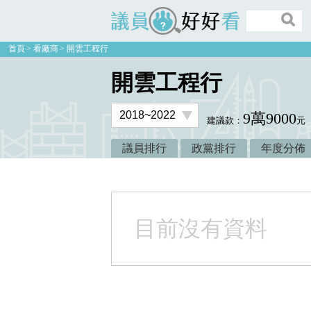
議員好好看
首頁
看廠商
開雲工程行
開雲工程行
9萬9000
建議款：
元
議員排行
政黨排行
年度分佈
目前沒有資料