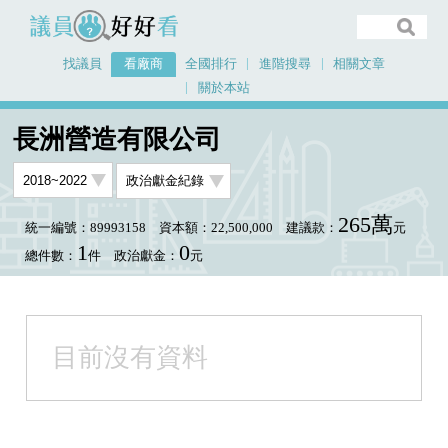
議員好好看
找議員
看廠商
全國排行
進階搜尋
相關文章
關於本站
首頁
看廠商
長洲營造有限公司
長洲營造有限公司
265萬
統一編號：89993158
資本額：22,500,000
建議款：
元
1
0
總件數：
件
政治獻金：
元
目前沒有資料