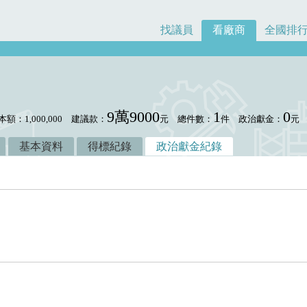
找議員
看廠商
全國排
9萬9000
1
0
本額：1,000,000
建議款：
元
總件數：
件
政治獻金：
元
基本資料
得標紀錄
政治獻金紀錄