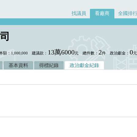
找議員
看廠商
全國排
司
13萬6000
2
0
本額：1,000,000
建議款：
元
總件數：
件
政治獻金：
基本資料
得標紀錄
政治獻金紀錄