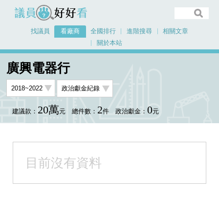
議員好好看
找議員
看廠商
全國排行
進階搜尋
相關文章
關於本站
首頁
看廠商
廣興電器行
廣興電器行
20萬
2
0
建議款：
元
總件數：
件
政治獻金：
元
目前沒有資料