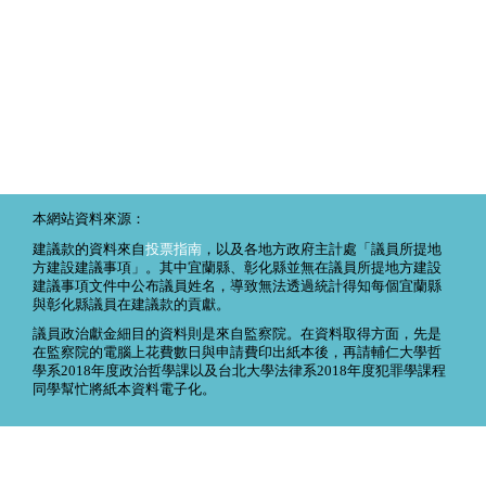
本網站資料來源：
建議款的資料來自
投票指南
，以及各地方政府主計處「議員所提地
方建設建議事項」。其中宜蘭縣、彰化縣並無在議員所提地方建設
建議事項文件中公布議員姓名，導致無法透過統計得知每個宜蘭縣
與彰化縣議員在建議款的貢獻。
議員政治獻金細目的資料則是來自監察院。在資料取得方面，先是
在監察院的電腦上花費數日與申請費印出紙本後，再請輔仁大學哲
學系2018年度政治哲學課以及台北大學法律系2018年度犯罪學課程
同學幫忙將紙本資料電子化。