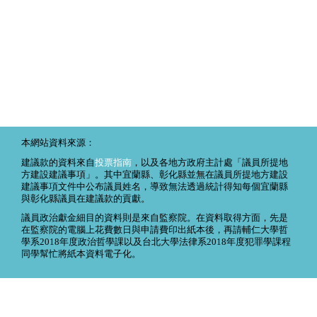
本網站資料來源：
建議款的資料來自
投票指南
，以及各地方政府主計處「議員所提地
方建設建議事項」。其中宜蘭縣、彰化縣並無在議員所提地方建設
建議事項文件中公布議員姓名，導致無法透過統計得知每個宜蘭縣
與彰化縣議員在建議款的貢獻。
議員政治獻金細目的資料則是來自監察院。在資料取得方面，先是
在監察院的電腦上花費數日與申請費印出紙本後，再請輔仁大學哲
學系2018年度政治哲學課以及台北大學法律系2018年度犯罪學課程
同學幫忙將紙本資料電子化。