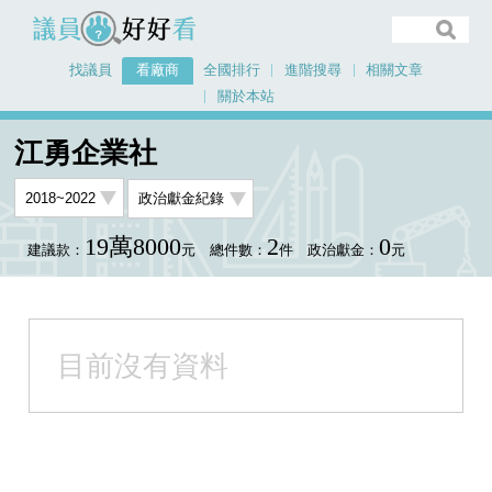
議員好好看
找議員
看廠商
全國排行
進階搜尋
相關文章
關於本站
首頁
看廠商
江勇企業社
江勇企業社
19萬8000
2
0
建議款：
元
總件數：
件
政治獻金：
元
目前沒有資料